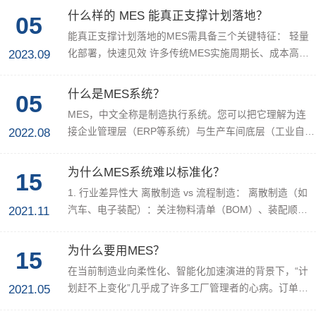
什么样的 MES 能真正支撑计划落地？
05
能真正支撑计划落地的MES需具备三个关键特征： 轻量
2023.09
化部署，快速见效 许多传统MES实施周期长、成本高、
依赖IT团队，中小企业望而却步。而...
什么是MES系统？
05
MES，中文全称是制造执行系统。您可以把它理解为连
2022.08
接企业管理层（ERP等系统）与生产车间底层（工业自动
化设备）的“中shu神经系统”；是一...
为什么MES系统难以标准化？
15
1. 行业差异性大 离散制造 vs 流程制造： 离散制造（如
2021.11
汽车、电子装配）：关注物料清单（BOM）、装配顺
序、工时、序列号追溯。 流程制造...
为什么要用MES？
15
在当前制造业向柔性化、智能化加速演进的背景下，“计
2021.05
划赶不上变化”几乎成了许多工厂管理者的心病。订单插
单频繁、设备突发停机、物料供应...